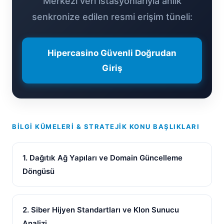
Merkezi veri istasyonlarıyla anlık
senkronize edilen resmi erişim tüneli:
Hipercasino Güvenli Doğrudan
Giriş
BILGI KÜMELERI & STRATEJIK KONU BAŞLIKLARI
1. Dağıtık Ağ Yapıları ve Domain Güncelleme
Döngüsü
2. Siber Hijyen Standartları ve Klon Sunucu
Analizi