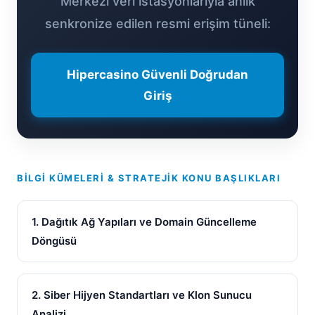
Merkezi veri istasyonlarıyla anlık
senkronize edilen resmi erişim tüneli:
Hipercasino Güvenli Doğrudan
Giriş
BILGI KÜMELERI & STRATEJIK KONU BAŞLIKLARI
1. Dağıtık Ağ Yapıları ve Domain Güncelleme
Döngüsü
2. Siber Hijyen Standartları ve Klon Sunucu
Analizi