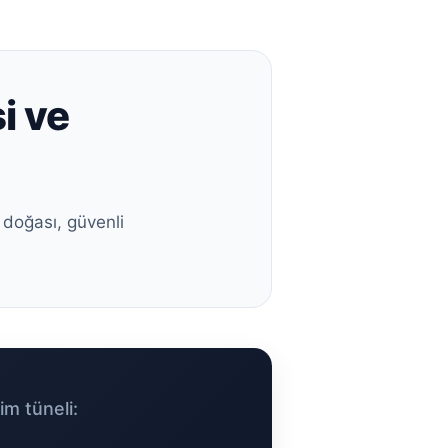
i ve
 doğası, güvenli
im tüneli: