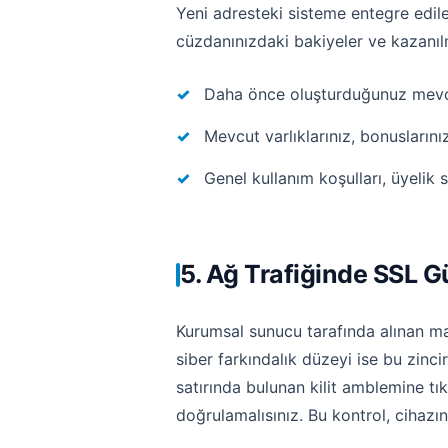
Yeni adresteki sisteme entegre edil
cüzdanınızdaki bakiyeler ve kazanıl
Daha önce oluşturduğunuz mevcut 
Mevcut varlıklarınız, bonusların
Genel kullanım koşulları, üyelik s
5. Ağ Trafiğinde SSL G
Kurumsal sunucu tarafında alınan mak
siber farkındalık düzeyi ise bu zinci
satırında bulunan kilit amblemine tı
doğrulamalısınız. Bu kontrol, cihazın