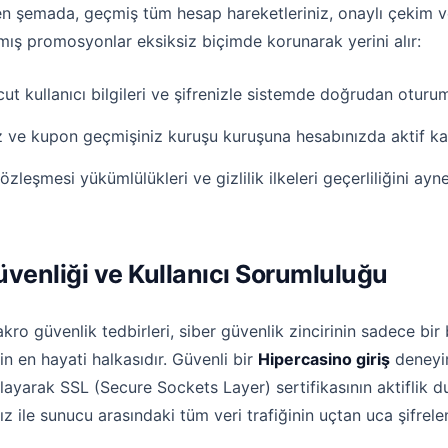
en şemada, geçmiş tüm hesap hareketleriniz, onaylı çekim ve
mış promosyonlar eksiksiz biçimde korunarak yerini alır:
kullanıcı bilgileri ve şifrenizle sistemde doğrudan oturum 
ız ve kupon geçmişiniz kuruşu kuruşuna hesabınızda aktif kal
özleşmesi yükümlülükleri ve gizlilik ilkeleri geçerliliğini ayn
üvenliği ve Kullanıcı Sorumluluğu
ro güvenlik tedbirleri, siber güvenlik zincirinin sadece bir 
rin en hayati halkasıdır. Güvenli bir
Hipercasino giriş
deneyim
klayarak SSL (Secure Sockets Layer) sertifikasının aktiflik
ız ile sunucu arasındaki tüm veri trafiğinin uçtan uca şifrelen