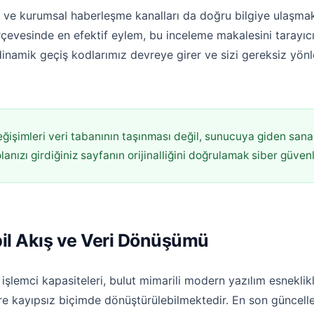
 ve kurumsal haberleşme kanalları da doğru bilgiye ulaşmak
rçevesinde en efektif eylem, bu inceleme makalesini tarayıcın
dinamik geçiş kodlarımız devreye girer ve sizi gereksiz y
ğişimleri veri tabanının taşınması değil, sunucuya giden sana
nızı girdiğiniz sayfanın orijinalliğini doğrulamak siber güvenliğ
bil Akış ve Veri Dönüşümü
lemci kapasiteleri, bulut mimarili modern yazılım esneklikle
göre kayıpsız biçimde dönüştürülebilmektedir. En son güncel