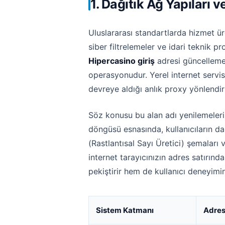
1. Dağıtık Ağ Yapılar
Uluslararası standartlarda hizmet üre
siber filtrelemeler ve idari teknik p
Hipercasino giriş
adresi güncellemel
operasyonudur. Yerel internet servis
devreye aldığı anlık proxy yönlendi
Söz konusu bu alan adı yenilemeler
döngüsü esnasında, kullanıcıların d
(Rastlantısal Sayı Üretici) şemaları 
internet tarayıcınızın adres satırınd
pekiştirir hem de kullanıcı deneyimini
Sistem Katmanı
Adres