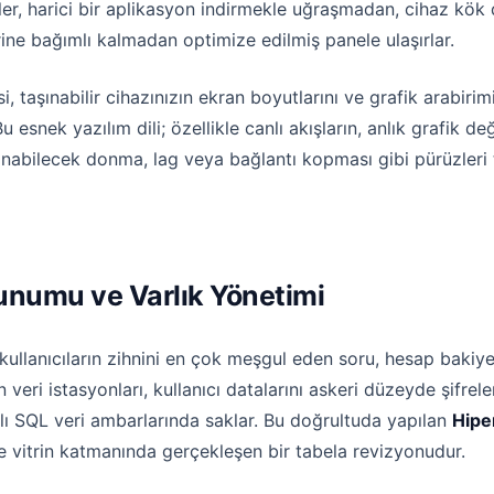
çiler, harici bir aplikasyon indirmekle uğraşmadan, cihaz kö
rine bağımlı kalmadan optimize edilmiş panele ulaşırlar.
, taşınabilir cihazınızın ekran boyutlarını ve grafik arabirim
snek yazılım dili; özellikle canlı akışların, anlık grafik değ
şanabilecek donma, lag veya bağlantı kopması gibi pürüzle
runumu ve Varlık Yönetimi
lanıcıların zihnini en çok meşgul eden soru, hesap bakiyele
veri istasyonları, kullanıcı datalarını askeri düzeyde şifrel
ı SQL veri ambarlarında saklar. Bu doğrultuda yapılan
Hipe
vitrin katmanında gerçekleşen bir tabela revizyonudur.