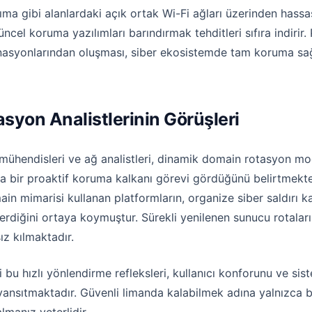
şıma gibi alanlardaki açık ortak Wi-Fi ağları üzerinden has
cel koruma yazılımları barındırmak tehditleri sıfıra indirir. P
nasyonlarından oluşması, siber ekosistemde tam koruma sağl
syon Analistlerinin Görüşleri
mühendisleri ve ağ analistleri, dinamik domain rotasyon model
ka bir proaktif koruma kalkanı görevi gördüğünü belirtmekted
n mimarisi kullanan platformların, organize siber saldırı kal
diğini ortaya koymuştur. Sürekli yenilenen sunucu rotaları, 
z kılmaktadır.
iği bu hızlı yönlendirme refleksleri, kullanıcı konforunu ve 
yansıtmaktadır. Güvenli limanda kalabilmek adına yalnızca b