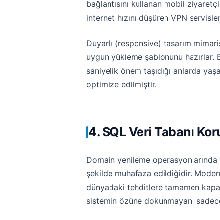
bağlantısını kullanan mobil ziyaret
internet hızını düşüren VPN servisle
Duyarlı (responsive) tasarım mimarisi
uygun yükleme şablonunu hazırlar. Bu e
saniyelik önem taşıdığı anlarda ya
optimize edilmiştir.
4. SQL Veri Tabanı Ko
Domain yenileme operasyonlarında kul
şekilde muhafaza edildiğidir. Modern 
dünyadaki tehditlere tamamen kapal
sistemin özüne dokunmayan, sadece 