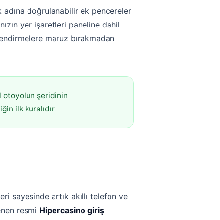
 adına doğrulanabilir ek pencereler
ızın yer işaretleri paneline dahil
önlendirmelere maruz bırakmadan
l otoyolun şeridinin
in ilk kuralıdır.
ri sayesinde artık akıllı telefon ve
lenen resmi
Hipercasino giriş