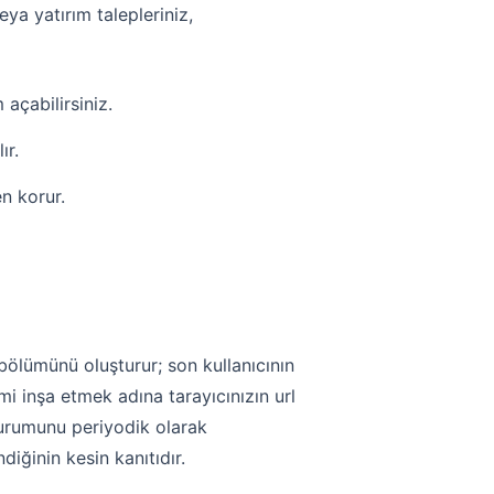
ya yatırım talepleriniz,
açabilirsiniz.
ır.
en korur.
bölümünü oluşturur; son kullanıcının
i inşa etmek adına tarayıcınızın url
 durumunu periyodik olarak
diğinin kesin kanıtıdır.