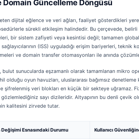
ı ve Domain Güncelleme Döngüsü
ten dijital eğlence ve veri ağları, faaliyet gösterdikleri ye
rosedürlerle sürekli etkileşim halindedir. Bu çerçevede, beli
eri, bir sistem zafiyeti veya kesintisi değil; tamamen global
 sağlayıcılarının (ISS) uyguladığı erişim bariyerleri, teknik
rmeleri ve domain transfer otomasyonları ile anında çözümle
i, bulut sunucularda eşzamanlı olarak tamamlanan mikro op
ahil olduğu oyun havuzları, uluslararası bağımsız denetleme
ve şifrelenmiş veri blokları en küçük bir sekteye uğramaz. Fi
a gözlemlediğiniz sayı dizileridir. Altyapının bu denli çevik o
n kalitesini zirvede tutar.
 Değişimi Esnasındaki Durumu
Kullanıcı Güvenliği