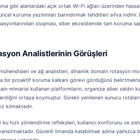
şıma gibi alanlardaki açık ortak Wi-Fi ağları üzerinden has
cel koruma yazılımları barındırmak tehditleri sıfıra indirir. P
nasyonlarından oluşması, siber ekosistemde tam koruma sağl
syon Analistlerinin Görüşleri
mühendisleri ve ağ analistleri, dinamik domain rotasyon model
ka bir proaktif koruma kalkanı görevi gördüğünü belirtmekted
n mimarisi kullanan platformların, organize siber saldırı kal
diğini ortaya koymuştur. Sürekli yenilenen sunucu rotaları, 
z kılmaktadır.
iği bu hızlı yönlendirme refleksleri, kullanıcı konforunu ve 
yansıtmaktadır. Güvenli limanda kalabilmek adına yalnızca b