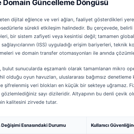
ı ve Domain Güncelleme Döngüsü
ten dijital eğlence ve veri ağları, faaliyet gösterdikleri ye
rosedürlerle sürekli etkileşim halindedir. Bu çerçevede, beli
eri, bir sistem zafiyeti veya kesintisi değil; tamamen global
 sağlayıcılarının (ISS) uyguladığı erişim bariyerleri, teknik
rmeleri ve domain transfer otomasyonları ile anında çözümle
i, bulut sunucularda eşzamanlı olarak tamamlanan mikro op
ahil olduğu oyun havuzları, uluslararası bağımsız denetleme
ve şifrelenmiş veri blokları en küçük bir sekteye uğramaz. Fi
a gözlemlediğiniz sayı dizileridir. Altyapının bu denli çevik o
n kalitesini zirvede tutar.
 Değişimi Esnasındaki Durumu
Kullanıcı Güvenliği