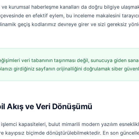
 ve kurumsal haberleşme kanalları da doğru bilgiye ulaşmak
rçevesinde en efektif eylem, bu inceleme makalesini tarayıcın
dinamik geçiş kodlarımız devreye girer ve sizi gereksiz y
ğişimleri veri tabanının taşınması değil, sunucuya giden sana
nızı girdiğiniz sayfanın orijinalliğini doğrulamak siber güvenliğ
bil Akış ve Veri Dönüşümü
lemci kapasiteleri, bulut mimarili modern yazılım esneklikle
göre kayıpsız biçimde dönüştürülebilmektedir. En son güncel