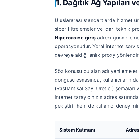
1. Dağıtık Ağ Yapılar
Uluslararası standartlarda hizmet üre
siber filtrelemeler ve idari teknik p
Hipercasino giriş
adresi güncellemel
operasyonudur. Yerel internet servis
devreye aldığı anlık proxy yönlendi
Söz konusu bu alan adı yenilemeler
döngüsü esnasında, kullanıcıların d
(Rastlantısal Sayı Üretici) şemaları 
internet tarayıcınızın adres satırınd
pekiştirir hem de kullanıcı deneyimini
Sistem Katmanı
Adres