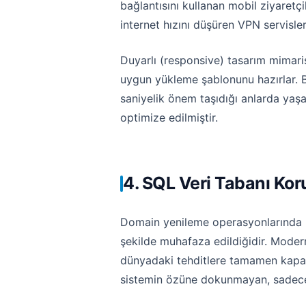
bağlantısını kullanan mobil ziyaret
internet hızını düşüren VPN servisle
Duyarlı (responsive) tasarım mimarisi
uygun yükleme şablonunu hazırlar. Bu e
saniyelik önem taşıdığı anlarda ya
optimize edilmiştir.
4. SQL Veri Tabanı Ko
Domain yenileme operasyonlarında kul
şekilde muhafaza edildiğidir. Modern 
dünyadaki tehditlere tamamen kapal
sistemin özüne dokunmayan, sadece 