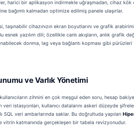
çiler, harici bir aplikasyon indirmekle uğraşmadan, cihaz kö
rine bağımlı kalmadan optimize edilmiş panele ulaşırlar.
, taşınabilir cihazınızın ekran boyutlarını ve grafik arabirim
snek yazılım dili; özellikle canlı akışların, anlık grafik değ
şanabilecek donma, lag veya bağlantı kopması gibi pürüzle
runumu ve Varlık Yönetimi
lanıcıların zihnini en çok meşgul eden soru, hesap bakiyele
veri istasyonları, kullanıcı datalarını askeri düzeyde şifrel
ı SQL veri ambarlarında saklar. Bu doğrultuda yapılan
Hipe
vitrin katmanında gerçekleşen bir tabela revizyonudur.