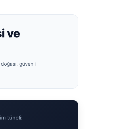
i ve
 doğası, güvenli
im tüneli: