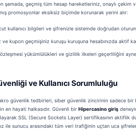
en şemada, geçmiş tüm hesap hareketleriniz, onaylı çekim ve
mış promosyonlar eksiksiz biçimde korunarak yerini alır:
kullanıcı bilgileri ve şifrenizle sistemde doğrudan oturum 
ız ve kupon geçmişiniz kuruşu kuruşuna hesabınızda aktif kal
özleşmesi yükümlülükleri ve gizlilik ilkeleri geçerliliğini ayn
üvenliği ve Kullanıcı Sorumluluğu
ro güvenlik tedbirleri, siber güvenlik zincirinin sadece bir 
rin en hayati halkasıdır. Güvenli bir
Hipercasino giriş
deneyim
klayarak SSL (Secure Sockets Layer) sertifikasının aktiflik
ız ile sunucu arasındaki tüm veri trafiğinin uçtan uca şifrelen