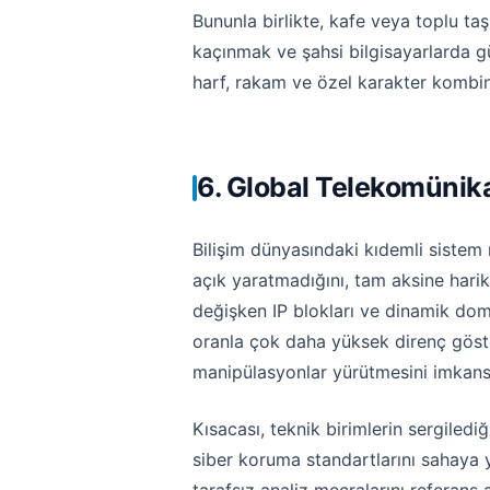
Bununla birlikte, kafe veya toplu ta
kaçınmak ve şahsi bilgisayarlarda gün
harf, rakam ve özel karakter kombi
6. Global Telekomünika
Bilişim dünyasındaki kıdemli sistem 
açık yaratmadığını, tam aksine hari
değişken IP blokları ve dinamik domai
oranla çok daha yüksek direnç göster
manipülasyonlar yürütmesini imkansı
Kısacası, teknik birimlerin sergiled
siber koruma standartlarını sahaya 