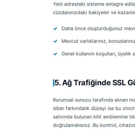
Yeni adresteki sisteme entegre edil
cüzdanınızdaki bakiyeler ve kazanıl
Daha önce oluşturduğunuz mevcut 
Mevcut varlıklarınız, bonusların
Genel kullanım koşulları, üyelik s
5. Ağ Trafiğinde SSL G
Kurumsal sunucu tarafında alınan mak
siber farkındalık düzeyi ise bu zinci
satırında bulunan kilit amblemine tı
doğrulamalısınız. Bu kontrol, cihazın