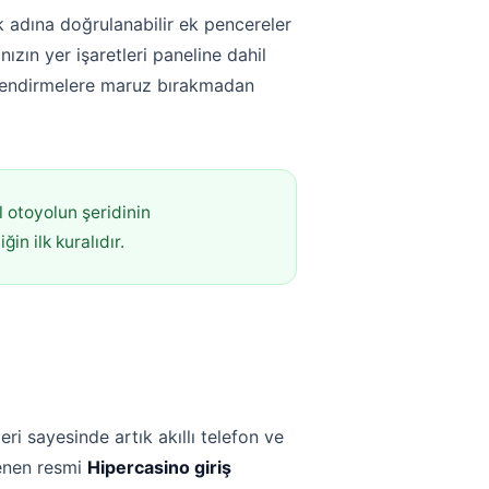
 adına doğrulanabilir ek pencereler
ızın yer işaretleri paneline dahil
önlendirmelere maruz bırakmadan
l otoyolun şeridinin
in ilk kuralıdır.
ri sayesinde artık akıllı telefon ve
lenen resmi
Hipercasino giriş