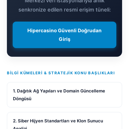
Merkezi veri istasyonlarıyla anlık
senkronize edilen resmi erişim tüneli:
Hipercasino Güvenli Doğrudan
Giriş
BILGI KÜMELERI & STRATEJIK KONU BAŞLIKLARI
1. Dağıtık Ağ Yapıları ve Domain Güncelleme
Döngüsü
2. Siber Hijyen Standartları ve Klon Sunucu
Analizi