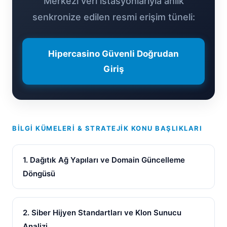
Merkezi veri istasyonlarıyla anlık
senkronize edilen resmi erişim tüneli:
Hipercasino Güvenli Doğrudan
Giriş
BILGI KÜMELERI & STRATEJIK KONU BAŞLIKLARI
1. Dağıtık Ağ Yapıları ve Domain Güncelleme
Döngüsü
2. Siber Hijyen Standartları ve Klon Sunucu
Analizi