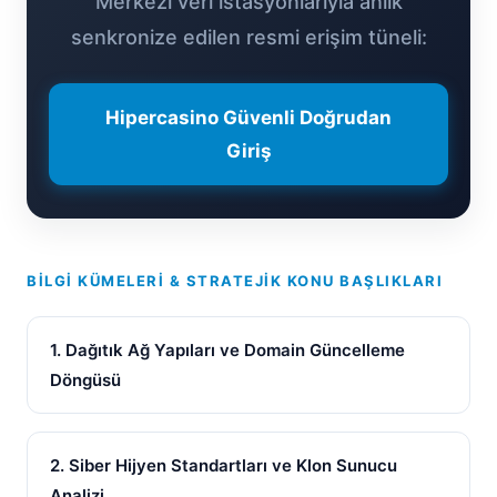
Merkezi veri istasyonlarıyla anlık
senkronize edilen resmi erişim tüneli:
Hipercasino Güvenli Doğrudan
Giriş
BILGI KÜMELERI & STRATEJIK KONU BAŞLIKLARI
1. Dağıtık Ağ Yapıları ve Domain Güncelleme
Döngüsü
2. Siber Hijyen Standartları ve Klon Sunucu
Analizi