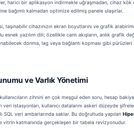
çiler, harici bir aplikasyon indirmekle uğraşmadan, cihaz kö
rine bağımlı kalmadan optimize edilmiş panele ulaşırlar.
, taşınabilir cihazınızın ekran boyutlarını ve grafik arabirim
snek yazılım dili; özellikle canlı akışların, anlık grafik değ
şanabilecek donma, lag veya bağlantı kopması gibi pürüzle
runumu ve Varlık Yönetimi
lanıcıların zihnini en çok meşgul eden soru, hesap bakiyele
veri istasyonları, kullanıcı datalarını askeri düzeyde şifrel
ı SQL veri ambarlarında saklar. Bu doğrultuda yapılan
Hipe
vitrin katmanında gerçekleşen bir tabela revizyonudur.