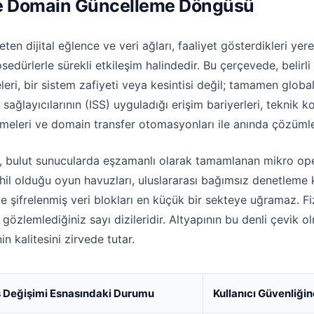
ı ve Domain Güncelleme Döngüsü
ten dijital eğlence ve veri ağları, faaliyet gösterdikleri ye
rosedürlerle sürekli etkileşim halindedir. Bu çerçevede, beli
eri, bir sistem zafiyeti veya kesintisi değil; tamamen global
 sağlayıcılarının (ISS) uyguladığı erişim bariyerleri, teknik
rmeleri ve domain transfer otomasyonları ile anında çözümle
i, bulut sunucularda eşzamanlı olarak tamamlanan mikro op
ahil olduğu oyun havuzları, uluslararası bağımsız denetleme
ve şifrelenmiş veri blokları en küçük bir sekteye uğramaz. Fi
a gözlemlediğiniz sayı dizileridir. Altyapının bu denli çevik o
n kalitesini zirvede tutar.
 Değişimi Esnasındaki Durumu
Kullanıcı Güvenliği