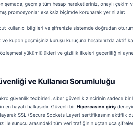
en şemada, geçmiş tüm hesap hareketleriniz, onaylı çekim ve
mış promosyonlar eksiksiz biçimde korunarak yerini alır:
kullanıcı bilgileri ve şifrenizle sistemde doğrudan oturum 
ız ve kupon geçmişiniz kuruşu kuruşuna hesabınızda aktif kal
özleşmesi yükümlülükleri ve gizlilik ilkeleri geçerliliğini ayn
üvenliği ve Kullanıcı Sorumluluğu
ro güvenlik tedbirleri, siber güvenlik zincirinin sadece bir 
rin en hayati halkasıdır. Güvenli bir
Hipercasino giriş
deneyim
klayarak SSL (Secure Sockets Layer) sertifikasının aktiflik
ız ile sunucu arasındaki tüm veri trafiğinin uçtan uca şifrelen