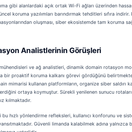
şıma gibi alanlardaki açık ortak Wi-Fi ağları üzerinden has
cel koruma yazılımları barındırmak tehditleri sıfıra indirir. P
nasyonlarından oluşması, siber ekosistemde tam koruma sağl
syon Analistlerinin Görüşleri
mühendisleri ve ağ analistleri, dinamik domain rotasyon model
ka bir proaktif koruma kalkanı görevi gördüğünü belirtmekted
n mimarisi kullanan platformların, organize siber saldırı kal
diğini ortaya koymuştur. Sürekli yenilenen sunucu rotaları, 
z kılmaktadır.
iği bu hızlı yönlendirme refleksleri, kullanıcı konforunu ve 
yansıtmaktadır. Güvenli limanda kalabilmek adına yalnızca b