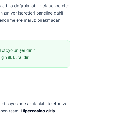
 adına doğrulanabilir ek pencereler
ızın yer işaretleri paneline dahil
önlendirmelere maruz bırakmadan
l otoyolun şeridinin
in ilk kuralıdır.
ri sayesinde artık akıllı telefon ve
lenen resmi
Hipercasino giriş