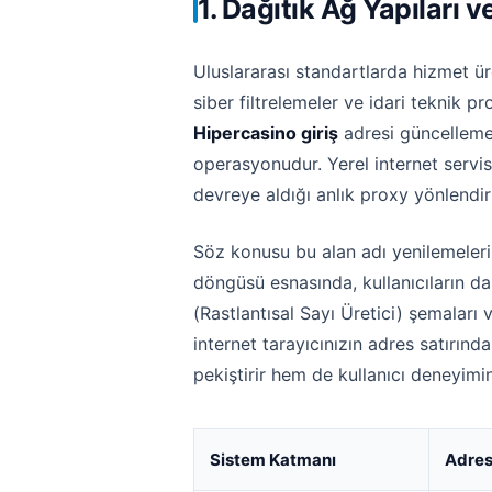
1. Dağıtık Ağ Yapılar
Uluslararası standartlarda hizmet üre
siber filtrelemeler ve idari teknik p
Hipercasino giriş
adresi güncellemel
operasyonudur. Yerel internet servis
devreye aldığı anlık proxy yönlendi
Söz konusu bu alan adı yenilemeler
döngüsü esnasında, kullanıcıların d
(Rastlantısal Sayı Üretici) şemaları 
internet tarayıcınızın adres satırınd
pekiştirir hem de kullanıcı deneyimini
Sistem Katmanı
Adres