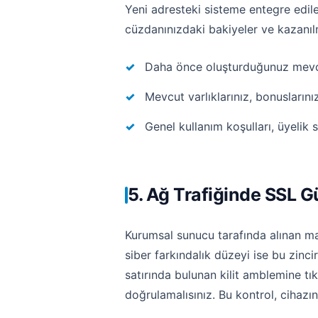
Yeni adresteki sisteme entegre edil
cüzdanınızdaki bakiyeler ve kazanıl
Daha önce oluşturduğunuz mevcut 
Mevcut varlıklarınız, bonusların
Genel kullanım koşulları, üyelik s
5. Ağ Trafiğinde SSL G
Kurumsal sunucu tarafında alınan mak
siber farkındalık düzeyi ise bu zinci
satırında bulunan kilit amblemine tı
doğrulamalısınız. Bu kontrol, cihazın