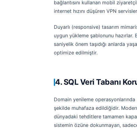
bağlantısını kullanan mobil ziyaret
internet hızını düşüren VPN servisle
Duyarlı (responsive) tasarım mimarisi
uygun yükleme şablonunu hazırlar. Bu e
saniyelik önem taşıdığı anlarda ya
optimize edilmiştir.
4. SQL Veri Tabanı Ko
Domain yenileme operasyonlarında kul
şekilde muhafaza edildiğidir. Modern 
dünyadaki tehditlere tamamen kapal
sistemin özüne dokunmayan, sadece 