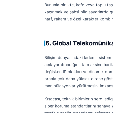
Bununla birlikte, kafe veya toplu ta
kaçınmak ve şahsi bilgisayarlarda gün
harf, rakam ve özel karakter kombi
6. Global Telekomünika
Bilişim dünyasındaki kıdemli sistem 
açık yaratmadığını, tam aksine hari
değişken IP blokları ve dinamik domai
oranla çok daha yüksek direnç göster
manipülasyonlar yürütmesini imkansı
Kısacası, teknik birimlerin sergiled
siber koruma standartlarını sahaya 