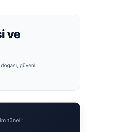
i ve
 doğası, güvenli
im tüneli: