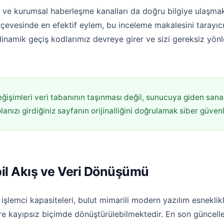
 ve kurumsal haberleşme kanalları da doğru bilgiye ulaşmak
rçevesinde en efektif eylem, bu inceleme makalesini tarayıcın
dinamik geçiş kodlarımız devreye girer ve sizi gereksiz y
ğişimleri veri tabanının taşınması değil, sunucuya giden sana
nızı girdiğiniz sayfanın orijinalliğini doğrulamak siber güvenliğ
bil Akış ve Veri Dönüşümü
lemci kapasiteleri, bulut mimarili modern yazılım esneklikle
göre kayıpsız biçimde dönüştürülebilmektedir. En son güncel