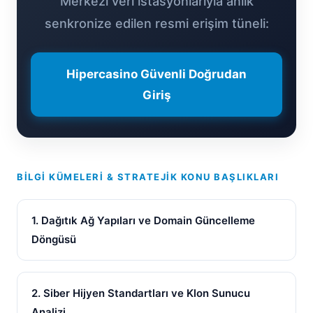
Merkezi veri istasyonlarıyla anlık
senkronize edilen resmi erişim tüneli:
Hipercasino Güvenli Doğrudan
Giriş
BILGI KÜMELERI & STRATEJIK KONU BAŞLIKLARI
1. Dağıtık Ağ Yapıları ve Domain Güncelleme
Döngüsü
2. Siber Hijyen Standartları ve Klon Sunucu
Analizi