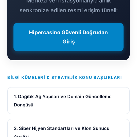
Merkezi veri istasyonlarıyla anlık
senkronize edilen resmi erişim tüneli:
Hipercasino Güvenli Doğrudan
Giriş
BILGI KÜMELERI & STRATEJIK KONU BAŞLIKLARI
1. Dağıtık Ağ Yapıları ve Domain Güncelleme
Döngüsü
2. Siber Hijyen Standartları ve Klon Sunucu
Analizi