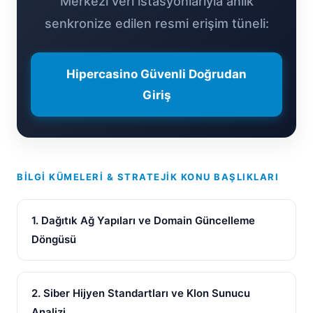
Merkezi veri istasyonlarıyla anlık
senkronize edilen resmi erişim tüneli:
Hipercasino Güvenli Doğrudan
Giriş
BILGI KÜMELERI & STRATEJIK KONU BAŞLIKLARI
1. Dağıtık Ağ Yapıları ve Domain Güncelleme
Döngüsü
2. Siber Hijyen Standartları ve Klon Sunucu
Analizi