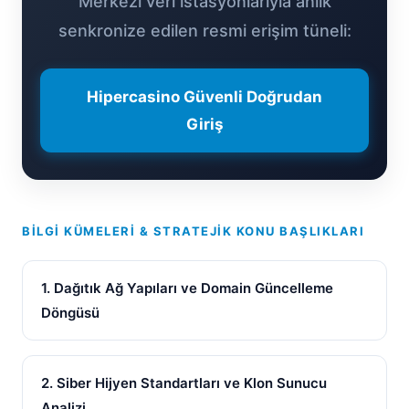
Merkezi veri istasyonlarıyla anlık
senkronize edilen resmi erişim tüneli:
Hipercasino Güvenli Doğrudan
Giriş
BILGI KÜMELERI & STRATEJIK KONU BAŞLIKLARI
1. Dağıtık Ağ Yapıları ve Domain Güncelleme
Döngüsü
2. Siber Hijyen Standartları ve Klon Sunucu
Analizi