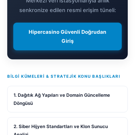
Merkezi veri istasyonlarıyla anlık
senkronize edilen resmi erişim tüneli:
Hipercasino Güvenli Doğrudan
Giriş
BILGI KÜMELERI & STRATEJIK KONU BAŞLIKLARI
1. Dağıtık Ağ Yapıları ve Domain Güncelleme
Döngüsü
2. Siber Hijyen Standartları ve Klon Sunucu
Analizi