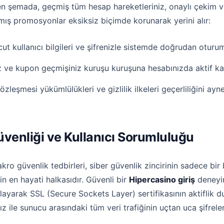
en şemada, geçmiş tüm hesap hareketleriniz, onaylı çekim ve
mış promosyonlar eksiksiz biçimde korunarak yerini alır:
kullanıcı bilgileri ve şifrenizle sistemde doğrudan oturum 
ız ve kupon geçmişiniz kuruşu kuruşuna hesabınızda aktif kal
özleşmesi yükümlülükleri ve gizlilik ilkeleri geçerliliğini ayn
üvenliği ve Kullanıcı Sorumluluğu
ro güvenlik tedbirleri, siber güvenlik zincirinin sadece bir 
rin en hayati halkasıdır. Güvenli bir
Hipercasino giriş
deneyim
klayarak SSL (Secure Sockets Layer) sertifikasının aktiflik
ız ile sunucu arasındaki tüm veri trafiğinin uçtan uca şifrelen