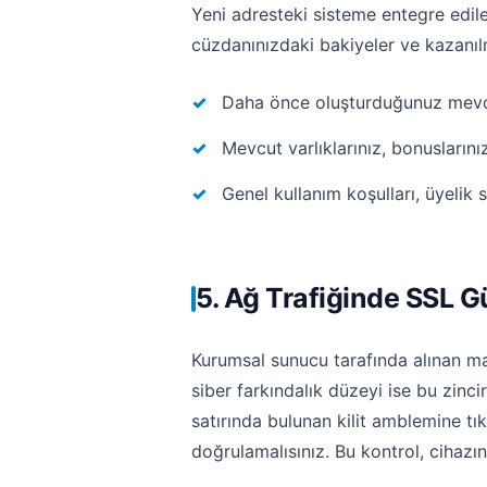
Yeni adresteki sisteme entegre edil
cüzdanınızdaki bakiyeler ve kazanıl
Daha önce oluşturduğunuz mevcut 
Mevcut varlıklarınız, bonusların
Genel kullanım koşulları, üyelik s
5. Ağ Trafiğinde SSL G
Kurumsal sunucu tarafında alınan mak
siber farkındalık düzeyi ise bu zinci
satırında bulunan kilit amblemine tı
doğrulamalısınız. Bu kontrol, cihazın