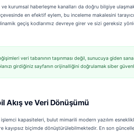
 ve kurumsal haberleşme kanalları da doğru bilgiye ulaşmak
rçevesinde en efektif eylem, bu inceleme makalesini tarayıcın
dinamik geçiş kodlarımız devreye girer ve sizi gereksiz y
ğişimleri veri tabanının taşınması değil, sunucuya giden sana
nızı girdiğiniz sayfanın orijinalliğini doğrulamak siber güvenliğ
bil Akış ve Veri Dönüşümü
lemci kapasiteleri, bulut mimarili modern yazılım esneklikle
göre kayıpsız biçimde dönüştürülebilmektedir. En son güncel