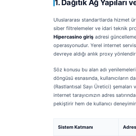
1. Dağıtık Ağ Yapılar
Uluslararası standartlarda hizmet üre
siber filtrelemeler ve idari teknik p
Hipercasino giriş
adresi güncellemel
operasyonudur. Yerel internet servis
devreye aldığı anlık proxy yönlendi
Söz konusu bu alan adı yenilemeler
döngüsü esnasında, kullanıcıların d
(Rastlantısal Sayı Üretici) şemaları 
internet tarayıcınızın adres satırınd
pekiştirir hem de kullanıcı deneyimini
Sistem Katmanı
Adres