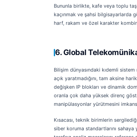
Bununla birlikte, kafe veya toplu ta
kaçınmak ve şahsi bilgisayarlarda gün
harf, rakam ve özel karakter kombi
6. Global Telekomünika
Bilişim dünyasındaki kıdemli sistem 
açık yaratmadığını, tam aksine hari
değişken IP blokları ve dinamik domai
oranla çok daha yüksek direnç göster
manipülasyonlar yürütmesini imkansı
Kısacası, teknik birimlerin sergiled
siber koruma standartlarını sahaya 