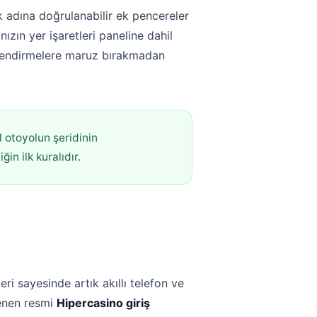
 adına doğrulanabilir ek pencereler
ızın yer işaretleri paneline dahil
önlendirmelere maruz bırakmadan
l otoyolun şeridinin
in ilk kuralıdır.
ri sayesinde artık akıllı telefon ve
lenen resmi
Hipercasino giriş