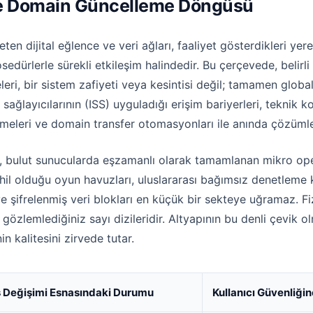
ı ve Domain Güncelleme Döngüsü
ten dijital eğlence ve veri ağları, faaliyet gösterdikleri ye
rosedürlerle sürekli etkileşim halindedir. Bu çerçevede, beli
eri, bir sistem zafiyeti veya kesintisi değil; tamamen global
 sağlayıcılarının (ISS) uyguladığı erişim bariyerleri, teknik
rmeleri ve domain transfer otomasyonları ile anında çözümle
i, bulut sunucularda eşzamanlı olarak tamamlanan mikro op
ahil olduğu oyun havuzları, uluslararası bağımsız denetleme
ve şifrelenmiş veri blokları en küçük bir sekteye uğramaz. Fi
a gözlemlediğiniz sayı dizileridir. Altyapının bu denli çevik o
n kalitesini zirvede tutar.
 Değişimi Esnasındaki Durumu
Kullanıcı Güvenliği