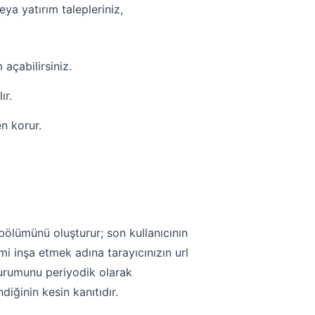
ya yatırım talepleriniz,
açabilirsiniz.
ır.
en korur.
bölümünü oluşturur; son kullanıcının
i inşa etmek adına tarayıcınızın url
 durumunu periyodik olarak
diğinin kesin kanıtıdır.