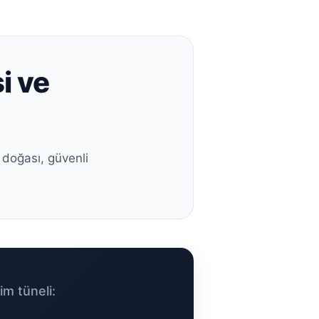
i ve
 doğası, güvenli
im tüneli: