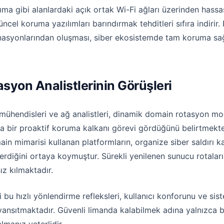
şıma gibi alanlardaki açık ortak Wi-Fi ağları üzerinden has
cel koruma yazılımları barındırmak tehditleri sıfıra indirir. P
nasyonlarından oluşması, siber ekosistemde tam koruma sağl
syon Analistlerinin Görüşleri
mühendisleri ve ağ analistleri, dinamik domain rotasyon model
ka bir proaktif koruma kalkanı görevi gördüğünü belirtmekted
n mimarisi kullanan platformların, organize siber saldırı kal
diğini ortaya koymuştur. Sürekli yenilenen sunucu rotaları, 
z kılmaktadır.
iği bu hızlı yönlendirme refleksleri, kullanıcı konforunu ve 
yansıtmaktadır. Güvenli limanda kalabilmek adına yalnızca b