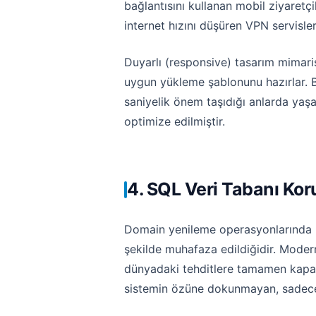
bağlantısını kullanan mobil ziyaret
internet hızını düşüren VPN servisle
Duyarlı (responsive) tasarım mimarisi
uygun yükleme şablonunu hazırlar. Bu e
saniyelik önem taşıdığı anlarda ya
optimize edilmiştir.
4. SQL Veri Tabanı Ko
Domain yenileme operasyonlarında kul
şekilde muhafaza edildiğidir. Modern 
dünyadaki tehditlere tamamen kapal
sistemin özüne dokunmayan, sadece 