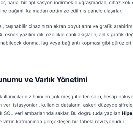
çiler, harici bir aplikasyon indirmekle uğraşmadan, cihaz kö
rine bağımlı kalmadan optimize edilmiş panele ulaşırlar.
, taşınabilir cihazınızın ekran boyutlarını ve grafik arabirim
snek yazılım dili; özellikle canlı akışların, anlık grafik değ
şanabilecek donma, lag veya bağlantı kopması gibi pürüzle
runumu ve Varlık Yönetimi
lanıcıların zihnini en çok meşgul eden soru, hesap bakiyele
veri istasyonları, kullanıcı datalarını askeri düzeyde şifrel
ı SQL veri ambarlarında saklar. Bu doğrultuda yapılan
Hipe
vitrin katmanında gerçekleşen bir tabela revizyonudur.