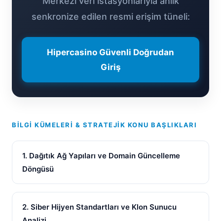
Merkezi veri istasyonlarıyla anlık
senkronize edilen resmi erişim tüneli:
Hipercasino Güvenli Doğrudan
Giriş
BILGI KÜMELERI & STRATEJIK KONU BAŞLIKLARI
1. Dağıtık Ağ Yapıları ve Domain Güncelleme
Döngüsü
2. Siber Hijyen Standartları ve Klon Sunucu
Analizi