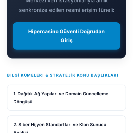
Merkezi veri istasyonlarıyla anlık
senkronize edilen resmi erişim tüneli:
Hipercasino Güvenli Doğrudan
Giriş
BILGI KÜMELERI & STRATEJIK KONU BAŞLIKLARI
1. Dağıtık Ağ Yapıları ve Domain Güncelleme
Döngüsü
2. Siber Hijyen Standartları ve Klon Sunucu
Analizi