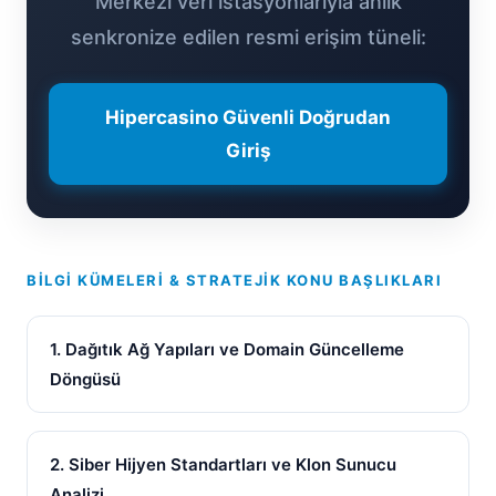
Merkezi veri istasyonlarıyla anlık
senkronize edilen resmi erişim tüneli:
Hipercasino Güvenli Doğrudan
Giriş
BILGI KÜMELERI & STRATEJIK KONU BAŞLIKLARI
1. Dağıtık Ağ Yapıları ve Domain Güncelleme
Döngüsü
2. Siber Hijyen Standartları ve Klon Sunucu
Analizi